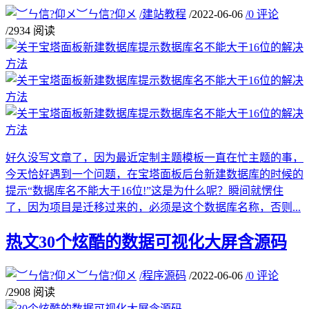
︶ㄣ信?仰メ
/
建站教程
/
2022-06-06
/
0 评论
/
2934 阅读
好久没写文章了，因为最近定制主题模板一直在忙主题的事，
今天恰好遇到一个问题，在宝塔面板后台新建数据库的时候的
提示“数据库名不能大于16位!”这是为什么呢？瞬间就愣住
了，因为项目是迁移过来的，必须是这个数据库名称，否则...
热文
30个炫酷的数据可视化大屏含源码
︶ㄣ信?仰メ
/
程序源码
/
2022-06-06
/
0 评论
/
2908 阅读