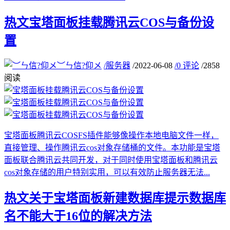
热文
宝塔面板挂载腾讯云COS与备份设
置
︶ㄣ信?仰メ
/
服务器
/
2022-06-08
/
0 评论
/
2858
阅读
宝塔面板腾讯云COSFS插件能够像操作本地电脑文件一样，
直接管理、操作腾讯云cos对象存储桶的文件。本功能是宝塔
面板联合腾讯云共同开发，对于同时使用宝塔面板和腾讯云
cos对象存储的用户特别实用，可以有效防止服务器无法...
热文
关于宝塔面板新建数据库提示数据库
名不能大于16位的解决方法