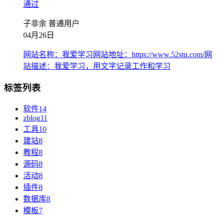
通过
子非余
普通用户
04月26日
网站名称：我爱学习网站地址：https://www.52stu.com/网
站描述：我爱学习，用文字记录工作和学习
标签列表
软件
14
zblog
11
工具
10
建站
8
教程
8
源码
8
活动
8
插件
8
数据库
8
模板
7