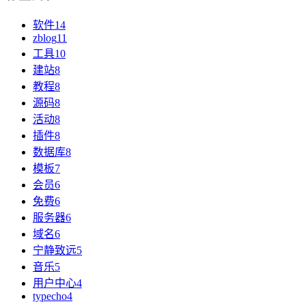
软件
14
zblog
11
工具
10
建站
8
教程
8
源码
8
活动
8
插件
8
数据库
8
模板
7
会员
6
免费
6
服务器
6
域名
6
宁静致远
5
音乐
5
用户中心
4
typecho
4