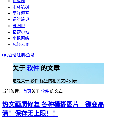
可风网
雨沐凌枫
李洋博客
运维笔记
爱网吧
忆梦小站
小枫网络
风轻云淡
QQ登陆
注册/
登录
关于
软件
的文章
这是关于 软件 标签的相关文章列表
当前位置：
首页
关于
软件
的文章
热文
画质修复 各种模糊图片一键变高
清！保存无上限！！