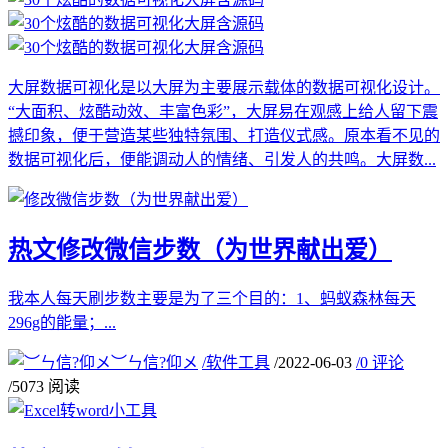
大屏数据可视化是以大屏为主要展示载体的数据可视化设计。
“大面积、炫酷动效、丰富色彩”，大屏易在观感上给人留下震
撼印象，便于营造某些独特氛围、打造仪式感。原本看不见的
数据可视化后，便能调动人的情绪、引发人的共鸣。大屏数...
热文
修改微信步数（为世界献出爱）
我本人每天刷步数主要是为了三个目的：1、蚂蚁森林每天
296g的能量；...
︶ㄣ信?仰メ
/
软件工具
/
2022-06-03
/
0 评论
/
5073 阅读