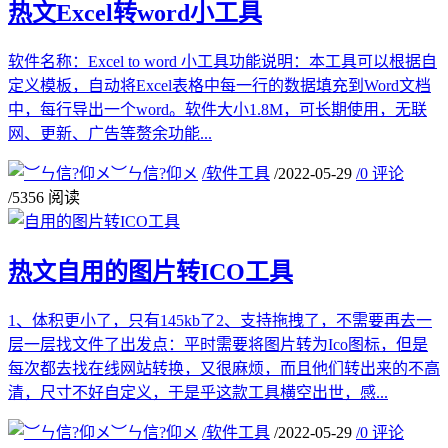
热文
Excel转word小工具
软件名称：Excel to word 小工具功能说明：本工具可以根据自
定义模板，自动将Excel表格中每一行的数据填充到Word文档
中，每行导出一个word。软件大小1.8M，可长期使用，无联
网、更新、广告等赘余功能...
︶ㄣ信?仰メ
/
软件工具
/
2022-05-29
/
0 评论
/
5356 阅读
热文
自用的图片转ICO工具
1、体积更小了，只有145kb了2、支持拖拽了，不需要再去一
层一层找文件了出发点：平时需要将图片转为Ico图标，但是
每次都去找在线网站转换，又很麻烦，而且他们转出来的不高
清，尺寸不好自定义，于是乎这款工具横空出世，感...
︶ㄣ信?仰メ
/
软件工具
/
2022-05-29
/
0 评论