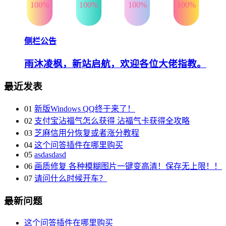
100%
100%
100%
100%
侧栏公告
雨沐凌枫，新站启航，欢迎各位大佬指教。
最近发表
01
新版Windows QQ终于来了！
02
支付宝沾福气怎么获得 沾福气卡获得全攻略
03
芝麻信用分恢复或者涨分教程
04
这个问答插件在哪里购买
05
asdasdasd
06
画质修复 各种模糊图片一键变高清！保存无上限！！
07
请问什么时候开车？
最新问题
这个问答插件在哪里购买