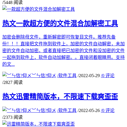
/
5448 阅读
热文
一款超方便的文件混合加解密工具
加密会删除母文件，重新解密即可恢复目文件。推荐先备
份！！！直接把文件拖到软件上，加密的文件自动解密，未加
密的文件自动加密。或者直接把已加密的文件和没加密的文件
一起拖到软件上，软件自动加解密。。直接闭着眼睛用。支持
的文...
︶ㄣ信?仰メ
/
软件工具
/
2022-05-29
/
0 评论
/
2827 阅读
热文
迅雷精简版本，不限速下载爽歪歪
︶ㄣ信?仰メ
/
软件工具
/
2022-05-26
/
0 评论
/
2373 阅读