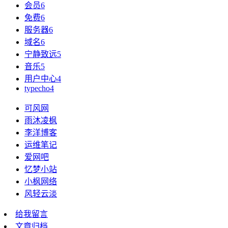
会员
6
免费
6
服务器
6
域名
6
宁静致远
5
音乐
5
用户中心
4
typecho
4
可风网
雨沐凌枫
李洋博客
运维笔记
爱网吧
忆梦小站
小枫网络
风轻云淡
给我留言
文章归档