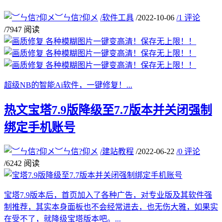
︶ㄣ信?仰メ
/
软件工具
/
2022-10-06
/
1 评论
/
7947 阅读
超级NB的智能Ai软件，一键修复！...
热文
宝塔7.9版降级至7.7版本并关闭强制
绑定手机账号
︶ㄣ信?仰メ
/
建站教程
/
2022-06-22
/
0 评论
/
6242 阅读
宝塔7.9版本后，首页加入了各种广告，对专业版及其软件强
制推荐，其实本身面板也不会经常进去，也无伤大雅，如果实
在受不了，就降级宝塔版本吧。...