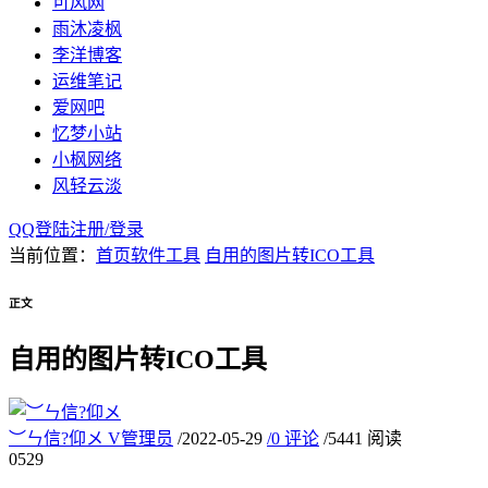
可风网
雨沐凌枫
李洋博客
运维笔记
爱网吧
忆梦小站
小枫网络
风轻云淡
QQ登陆
注册/
登录
当前位置：
首页
软件工具
自用的图片转ICO工具
正文
自用的图片转ICO工具
︶ㄣ信?仰メ
V
管理员
/
2022-05-29
/
0 评论
/
5441 阅读
05
29