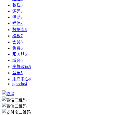
教程
8
源码
8
活动
8
插件
8
数据库
8
模板
7
会员
6
免费
6
服务器
6
域名
6
宁静致远
5
音乐
5
用户中心
4
typecho
4