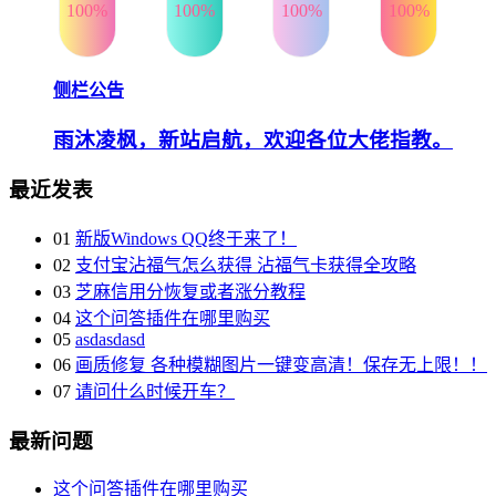
100%
100%
100%
100%
侧栏公告
雨沐凌枫，新站启航，欢迎各位大佬指教。
最近发表
01
新版Windows QQ终于来了！
02
支付宝沾福气怎么获得 沾福气卡获得全攻略
03
芝麻信用分恢复或者涨分教程
04
这个问答插件在哪里购买
05
asdasdasd
06
画质修复 各种模糊图片一键变高清！保存无上限！！
07
请问什么时候开车？
最新问题
这个问答插件在哪里购买