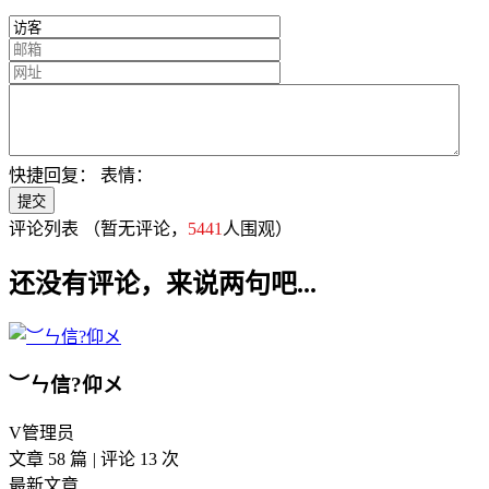
快捷回复：
表情：
评论列表
（暂无评论，
5441
人围观）
还没有评论，来说两句吧...
︶ㄣ信?仰メ
V
管理员
文章 58 篇
|
评论 13 次
最新文章