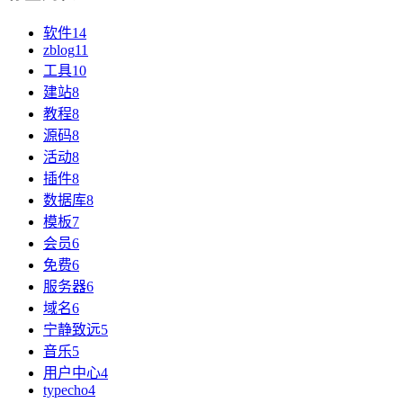
软件
14
zblog
11
工具
10
建站
8
教程
8
源码
8
活动
8
插件
8
数据库
8
模板
7
会员
6
免费
6
服务器
6
域名
6
宁静致远
5
音乐
5
用户中心
4
typecho
4