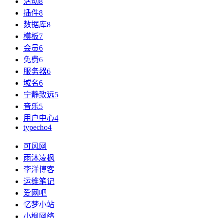
活动
8
插件
8
数据库
8
模板
7
会员
6
免费
6
服务器
6
域名
6
宁静致远
5
音乐
5
用户中心
4
typecho
4
可风网
雨沐凌枫
李洋博客
运维笔记
爱网吧
忆梦小站
小枫网络