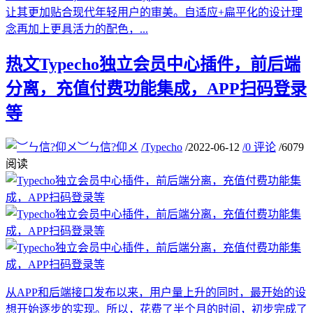
让其更加贴合现代年轻用户的审美。自适应+扁平化的设计理
念再加上更具活力的配色，...
热文
Typecho独立会员中心插件，前后端
分离，充值付费功能集成，APP扫码登录
等
︶ㄣ信?仰メ
/
Typecho
/
2022-06-12
/
0 评论
/
6079
阅读
从APP和后端接口发布以来，用户量上升的同时，最开始的设
想开始逐步的实现。所以，花费了半个月的时间，初步完成了