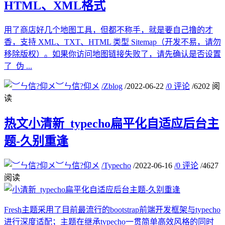
HTML、XML格式
用了商店好几个地图工具，但都不称手，就是要自己撸的才
香，支持 XML、TXT、HTML 类型 Sitemap（开发不易，请勿
移除版权）。如果你访问地图链接失败了，请先确认是否设置
了 伪 ...
︶ㄣ信?仰メ
/
Zblog
/
2022-06-22
/
0 评论
/
6202 阅
读
热文
小清新_typecho扁平化自适应后台主
题-久别重逢
︶ㄣ信?仰メ
/
Typecho
/
2022-06-16
/
0 评论
/
4627
阅读
Fresh主题采用了目前最流行的bootstrap前端开发框架与typecho
进行深度适配；主题在继承typecho一贯简单高效风格的同时