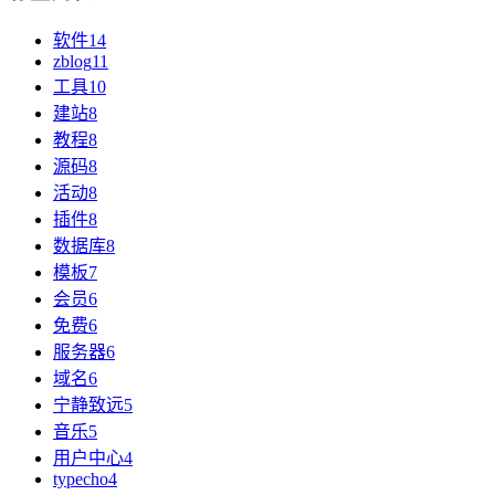
软件
14
zblog
11
工具
10
建站
8
教程
8
源码
8
活动
8
插件
8
数据库
8
模板
7
会员
6
免费
6
服务器
6
域名
6
宁静致远
5
音乐
5
用户中心
4
typecho
4