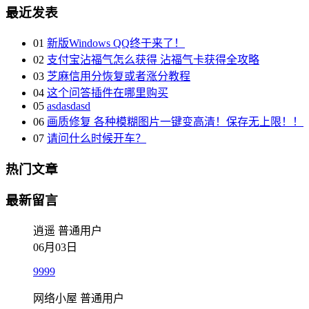
最近发表
01
新版Windows QQ终于来了！
02
支付宝沾福气怎么获得 沾福气卡获得全攻略
03
芝麻信用分恢复或者涨分教程
04
这个问答插件在哪里购买
05
asdasdasd
06
画质修复 各种模糊图片一键变高清！保存无上限！！
07
请问什么时候开车？
热门文章
最新留言
逍遥
普通用户
06月03日
9999
网络小屋
普通用户