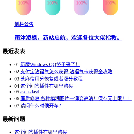
100%
100%
100%
100%
侧栏公告
雨沐凌枫，新站启航，欢迎各位大佬指教。
最近发表
01
新版Windows QQ终于来了！
02
支付宝沾福气怎么获得 沾福气卡获得全攻略
03
芝麻信用分恢复或者涨分教程
04
这个问答插件在哪里购买
05
asdasdasd
06
画质修复 各种模糊图片一键变高清！保存无上限！！
07
请问什么时候开车？
最新问题
这个问答插件在哪里购买