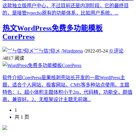
这款独立版用户中心，不过目前还是内测阶段，它的最终目
的，是接管typecho原有的功能体系，比如用户系统，...
热文
WordPress免费多功能模板
CorePress
︶ㄣ信?仰メ
/
Wordpress
/
2022-05-24
/
0 评论
/
4817 阅读
软件介绍CorePress是果核剥壳站长开发的一款WordPress主
题，适合个人网站，极客网站，CMS等多种站点使用。主题
特色：1、超小体积主题体积小于2m，代码精，功能全，颜值
高，兼容好。2、无框架设计主题无前端...
1
共 1 页