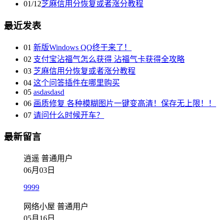
01/12
芝麻信用分恢复或者涨分教程
最近发表
01
新版Windows QQ终于来了！
02
支付宝沾福气怎么获得 沾福气卡获得全攻略
03
芝麻信用分恢复或者涨分教程
04
这个问答插件在哪里购买
05
asdasdasd
06
画质修复 各种模糊图片一键变高清！保存无上限！！
07
请问什么时候开车？
最新留言
逍遥
普通用户
06月03日
9999
网络小屋
普通用户
05月16日