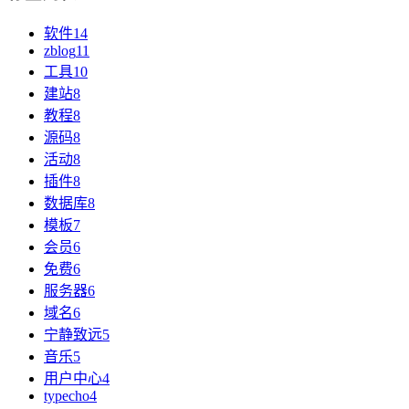
软件
14
zblog
11
工具
10
建站
8
教程
8
源码
8
活动
8
插件
8
数据库
8
模板
7
会员
6
免费
6
服务器
6
域名
6
宁静致远
5
音乐
5
用户中心
4
typecho
4