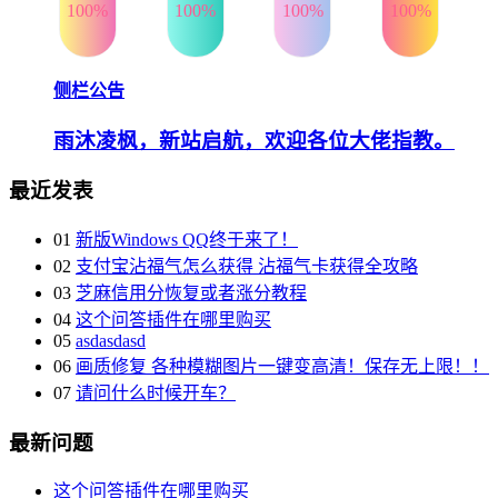
100%
100%
100%
100%
侧栏公告
雨沐凌枫，新站启航，欢迎各位大佬指教。
最近发表
01
新版Windows QQ终于来了！
02
支付宝沾福气怎么获得 沾福气卡获得全攻略
03
芝麻信用分恢复或者涨分教程
04
这个问答插件在哪里购买
05
asdasdasd
06
画质修复 各种模糊图片一键变高清！保存无上限！！
07
请问什么时候开车？
最新问题
这个问答插件在哪里购买