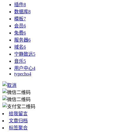
插件
8
数据库
8
模板
7
会员
6
免费
6
服务器
6
域名
6
宁静致远
5
音乐
5
用户中心
4
typecho
4
给我留言
文章归档
标签聚合