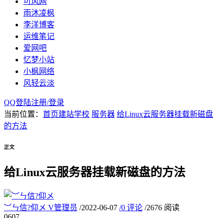
可风网
雨沐凌枫
李洋博客
运维笔记
爱网吧
忆梦小站
小枫网络
风轻云淡
QQ登陆
注册/
登录
当前位置：
首页
建站学校
服务器
给Linux云服务器挂载新磁盘
的方法
正文
给Linux云服务器挂载新磁盘的方法
︶ㄣ信?仰メ
V
管理员
/
2022-06-07
/
0 评论
/
2676 阅读
06
07