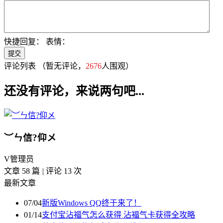
快捷回复：
表情：
评论列表
（暂无评论，
2676
人围观）
还没有评论，来说两句吧...
︶ㄣ信?仰メ
V
管理员
文章 58 篇
|
评论 13 次
最新文章
07/04
新版Windows QQ终于来了！
01/14
支付宝沾福气怎么获得 沾福气卡获得全攻略