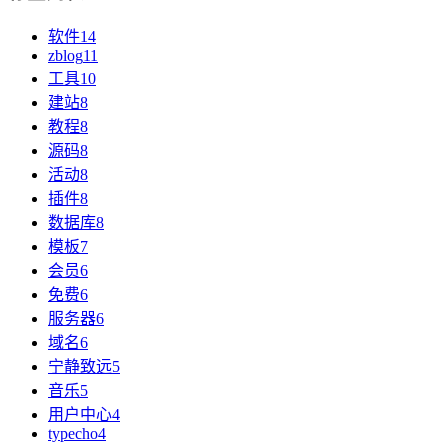
软件
14
zblog
11
工具
10
建站
8
教程
8
源码
8
活动
8
插件
8
数据库
8
模板
7
会员
6
免费
6
服务器
6
域名
6
宁静致远
5
音乐
5
用户中心
4
typecho
4