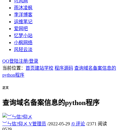
可风网
雨沐凌枫
李洋博客
运维笔记
爱网吧
忆梦小站
小枫网络
风轻云淡
QQ登陆
注册/
登录
当前位置：
首页
建站学校
程序源码
查询域名备案信息的
python程序
正文
查询域名备案信息的python程序
︶ㄣ信?仰メ
V
管理员
/
2022-05-29
/
0 评论
/
2371 阅读
05
29