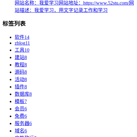
网站名称：我爱学习网站地址：https://www.52stu.com/网
站描述：我爱学习，用文字记录工作和学习
标签列表
软件
14
zblog
11
工具
10
建站
8
教程
8
源码
8
活动
8
插件
8
数据库
8
模板
7
会员
6
免费
6
服务器
6
域名
6