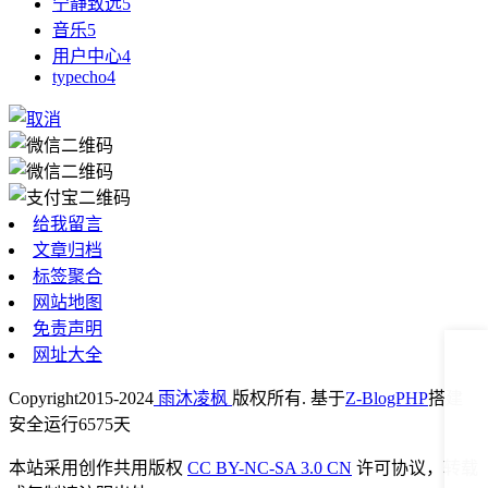
宁静致远
5
音乐
5
用户中心
4
typecho
4
给我留言
文章归档
标签聚合
网站地图
免责声明
网址大全
Copyright
2015-2024
雨沐凌枫
版权所有. 基于
Z-BlogPHP
搭建
安全运行
6575
天
本站采用创作共用版权
CC BY-NC-SA 3.0 CN
许可协议，转载