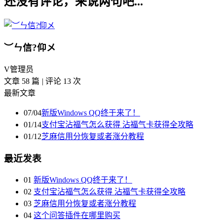
还没有评论，来说两句吧...
︶ㄣ信?仰メ
V
管理员
文章 58 篇
|
评论 13 次
最新文章
07/04
新版Windows QQ终于来了！
01/14
支付宝沾福气怎么获得 沾福气卡获得全攻略
01/12
芝麻信用分恢复或者涨分教程
最近发表
01
新版Windows QQ终于来了！
02
支付宝沾福气怎么获得 沾福气卡获得全攻略
03
芝麻信用分恢复或者涨分教程
04
这个问答插件在哪里购买