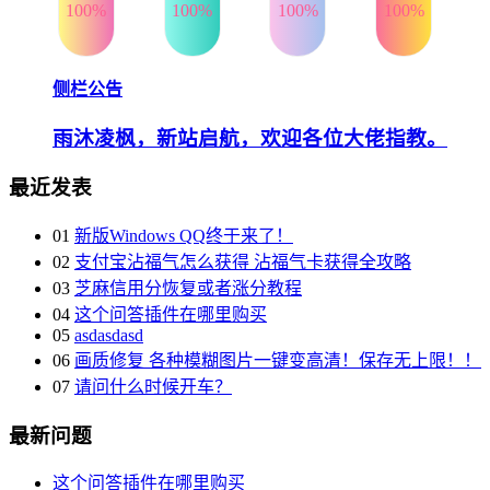
100%
100%
100%
100%
侧栏公告
雨沐凌枫，新站启航，欢迎各位大佬指教。
最近发表
01
新版Windows QQ终于来了！
02
支付宝沾福气怎么获得 沾福气卡获得全攻略
03
芝麻信用分恢复或者涨分教程
04
这个问答插件在哪里购买
05
asdasdasd
06
画质修复 各种模糊图片一键变高清！保存无上限！！
07
请问什么时候开车？
最新问题
这个问答插件在哪里购买