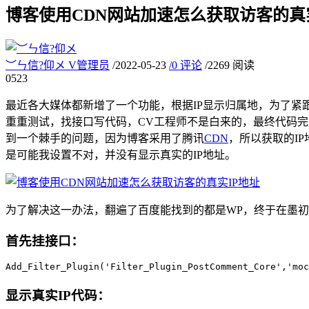
博客使用CDN网站加速怎么获取访客的真
︶ㄣ信?仰メ
V
管理员
/
2022-05-23
/
0 评论
/
2269 阅读
05
23
最近各大媒体都新增了一个功能，根据IP显示归属地，为了紧
重重测试，找接口写代码，CV工程师不是白来的，最终代码完
到一个棘手的问题，因为博客采用了腾讯
CDN
，所以获取的IP
是可能我设置不对，并没有显示真实的IP地址。
为了解决这一办法，翻遍了百度能找到的都是WP，终于在墨
首先挂接口：
Add_Filter_Plugin('Filter_Plugin_PostComment_Core','moc
显示真实IP代码：