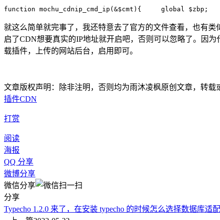
function mochu_cdnip_cmd_ip(&$cmt){     global $zbp;   
就这么简单就完事了，我还特意去了官方的文件查看，也有类
启了CDN想要真实的IP地址就开启吧，否则可以忽略了。因
载插件，上传的网站后台，启用即可。
文章版权声明：除非注明，否则均为雨沐凌枫原创文章，转载
插件
CDN
打赏
阅读
海报
QQ 分享
微博分享
微信分享
分享
Typecho 1.2.0 来了，在安装 typecho 的时候怎么选择数据库适