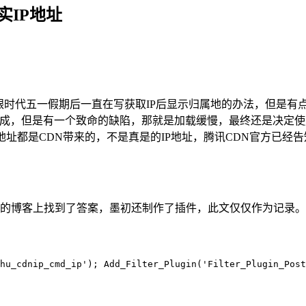
实IP地址
跟时代五一假期后一直在写获取IP后显示归属地的办法，但是有
成，但是有一个致命的缺陷，那就是加载缓慢，最终还是决定使用
地址都是CDN带来的，不是真是的IP地址，腾讯CDN官方已经告知，
初的博客上找到了答案，墨初还制作了插件，此文仅仅作为记录。
hu_cdnip_cmd_ip'); Add_Filter_Plugin('Filter_Plugin_Pos