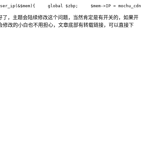
ser_ip(&$mem){     global $zbp;     $mem->IP = mochu_cdn
好了，主题会陆续修改这个问题，当然肯定是有开关的，如果开
不会修改的小白也不用担心，文章底部有转载链接，可以直接下