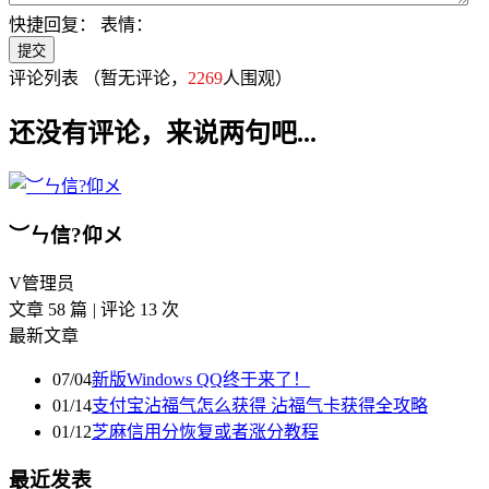
快捷回复：
表情：
评论列表
（暂无评论，
2269
人围观）
还没有评论，来说两句吧...
︶ㄣ信?仰メ
V
管理员
文章 58 篇
|
评论 13 次
最新文章
07/04
新版Windows QQ终于来了！
01/14
支付宝沾福气怎么获得 沾福气卡获得全攻略
01/12
芝麻信用分恢复或者涨分教程
最近发表