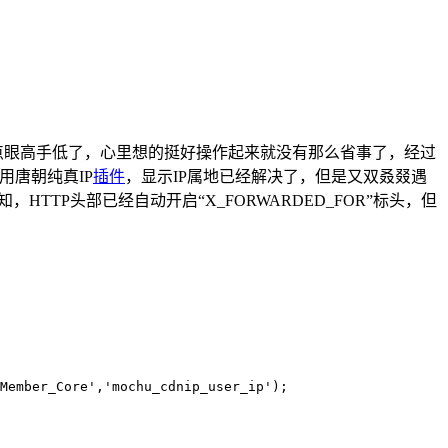
点眼高手低了，心里想的挺好操作起来就没有那么省事了，经过
唐朝纯真IP
插件
，显示IP属地已经解决了，但是又双叒叕遇
HTTP头部已经自动开启“X_FORWARDED_FOR”标头，但
tMember_Core','mochu_cdnip_user_ip');