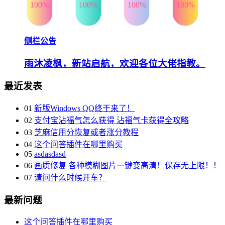
100%
100%
100%
100%
侧栏公告
雨沐凌枫，新站启航，欢迎各位大佬指教。
最近发表
01
新版Windows QQ终于来了！
02
支付宝沾福气怎么获得 沾福气卡获得全攻略
03
芝麻信用分恢复或者涨分教程
04
这个问答插件在哪里购买
05
asdasdasd
06
画质修复 各种模糊图片一键变高清！保存无上限！！
07
请问什么时候开车？
最新问题
这个问答插件在哪里购买