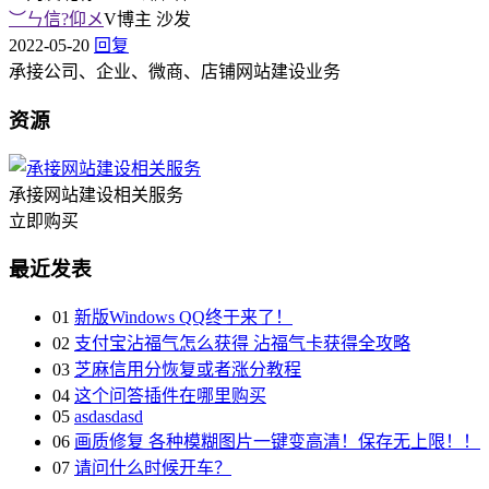
︶ㄣ信?仰メ
V
博主
沙发
2022-05-20
回复
承接公司、企业、微商、店铺网站建设业务
资源
承接网站建设相关服务
立即购买
最近发表
01
新版Windows QQ终于来了！
02
支付宝沾福气怎么获得 沾福气卡获得全攻略
03
芝麻信用分恢复或者涨分教程
04
这个问答插件在哪里购买
05
asdasdasd
06
画质修复 各种模糊图片一键变高清！保存无上限！！
07
请问什么时候开车？