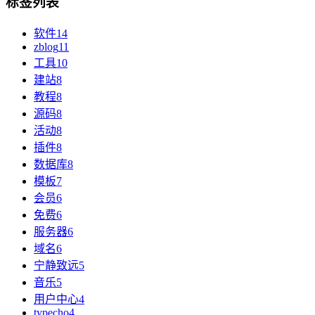
标签列表
软件
14
zblog
11
工具
10
建站
8
教程
8
源码
8
活动
8
插件
8
数据库
8
模板
7
会员
6
免费
6
服务器
6
域名
6
宁静致远
5
音乐
5
用户中心
4
typecho
4