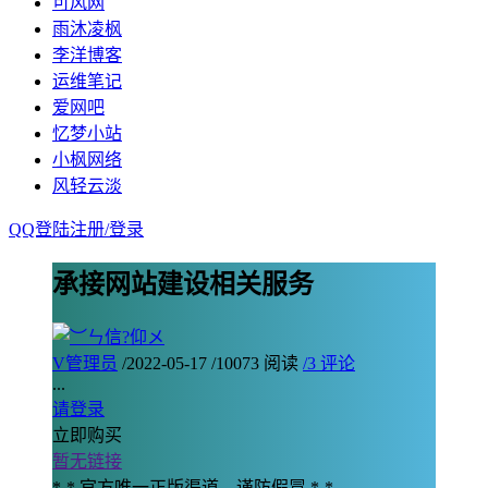
可风网
雨沐凌枫
李洋博客
运维笔记
爱网吧
忆梦小站
小枫网络
风轻云淡
QQ登陆
注册/
登录
承接网站建设相关服务
V
管理员
/
2022-05-17
/
10073 阅读
/
3 评论
...
请登录
立即购买
暂无链接
*-* 官方唯一正版渠道，谨防假冒 *-*