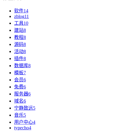
软件
14
zblog
11
工具
10
建站
8
教程
8
源码
8
活动
8
插件
8
数据库
8
模板
7
会员
6
免费
6
服务器
6
域名
6
宁静致远
5
音乐
5
用户中心
4
typecho
4